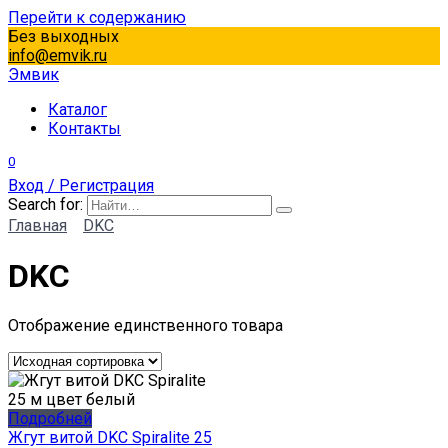
Перейти к содержанию
Без выходных
info@emvik.ru
Эмвик
Каталог
Контакты
0
Вход / Регистрация
Search for:
Главная
DKC
DKC
Отображение единственного товара
Подробней
Жгут витой DKC Spiralite 25