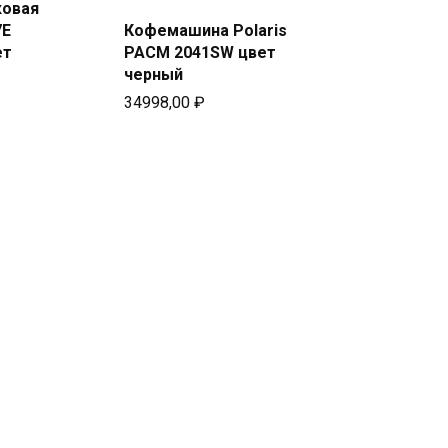
ковая
7E
Кофемашина Polaris
Подробней
ей
ет
PACM 2041SW цвет
черный
34998,00
₽