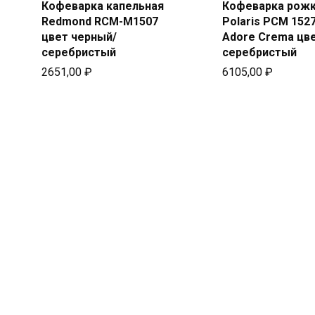
Кофеварка капельная
Кофеварка рож
Redmond RCM-M1507
Polaris PCM 152
Подробней
Подробн
цвет черный/
Adore Crema цв
серебристый
серебристый
2651,00
₽
6105,00
₽