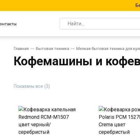
Б
Search
онтакты
for:
Главная
Бытовая техника
Мелкая бытовая техника для кух
Кофемашины и кофев
нимальная
ксимальная
а
а
Показаны все (3)