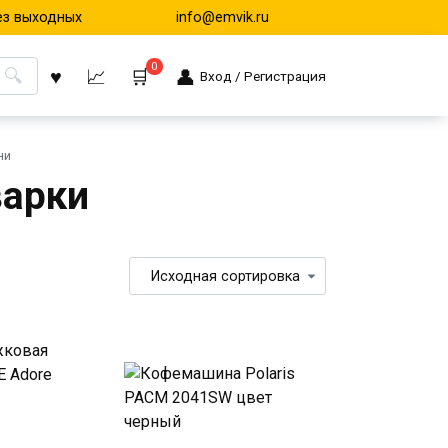
ез выходных
info@emvik.ru
0
Вход / Регистрация
ни
арки