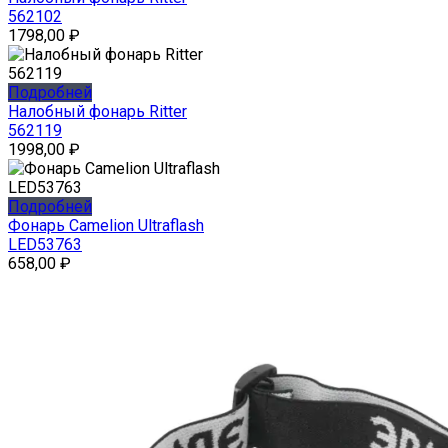
562102
1798,00
₽
Подробней
Налобный фонарь Ritter
562119
1998,00
₽
Подробней
Фонарь Camelion Ultraflash
LED53763
658,00
₽