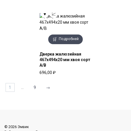
Подробней
Дверка жалюзийная
467x494x20 мм хвоя сорт
А/В
696,00
₽
1
…
9
→
© 2026 Эмвик