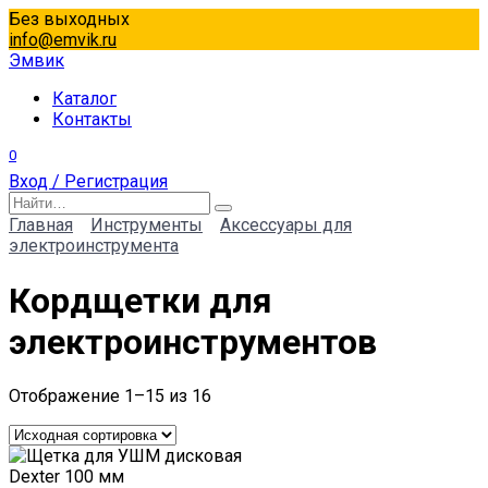
Перейти
Без выходных
к
info@emvik.ru
содержанию
Эмвик
Каталог
Контакты
0
Вход / Регистрация
Search
for:
Главная
Инструменты
Аксессуары для
электроинструмента
Кордщетки для
электроинструментов
Отображение 1–15 из 16