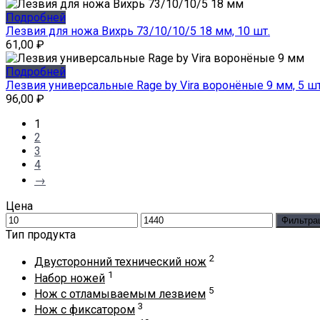
Подробней
Лезвия для ножа Вихрь 73/10/10/5 18 мм, 10 шт.
61,00
₽
Подробней
Лезвия универсальные Rage by Vira воронёные 9 мм, 5 шт
96,00
₽
1
2
3
4
→
Цена
Минимальная
Максимальная
Фильтра
цена
цена
Тип продукта
2
Двусторонний технический нож
1
Набор ножей
5
Нож с отламываемым лезвием
3
Нож с фиксатором