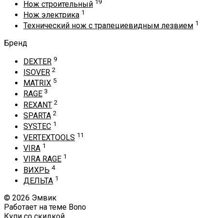
19
Нож строительный
1
Нож электрика
1
Технический нож с трапециевидным лезвием
Бренд
9
DEXTER
2
ISOVER
5
MATRIX
3
RAGE
2
REXANT
2
SPARTA
1
SYSTEC
11
VERTEXTOOLS
1
VIRA
1
VIRA RAGE
4
ВИХРЬ
1
ДЕЛЬТА
© 2026 Эмвик
Работает на теме
Bono
Купи со скидкой