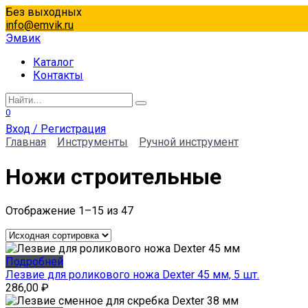
Перейти
Без выходных
к
info@emvik.ru
содержанию
Эмвик
Каталог
Контакты
Search
for:
0
Вход / Регистрация
Главная
Инструменты
Ручной инструмент
Ножи строительные
Отображение 1–15 из 47
Подробней
Лезвие для роликового ножа Dexter 45 мм, 5 шт.
286,00
₽