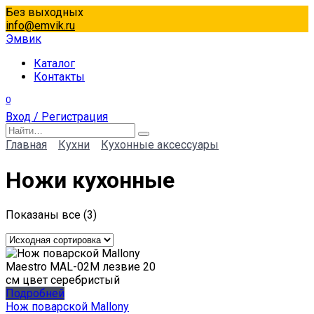
Перейти
Без выходных
к
info@emvik.ru
содержанию
Эмвик
Каталог
Контакты
0
Вход / Регистрация
Search
for:
Главная
Кухни
Кухонные аксессуары
Ножи кухонные
Показаны все (3)
Подробней
Нож поварской Mallony