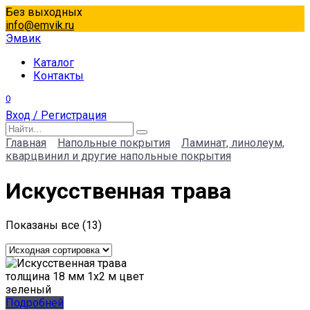
Перейти
Без выходных
к
info@emvik.ru
содержанию
Эмвик
Каталог
Контакты
0
Вход / Регистрация
Search
for:
Главная
Напольные покрытия
Ламинат, линолеум,
кварцвинил и другие напольные покрытия
Искусственная трава
Показаны все (13)
Подробней