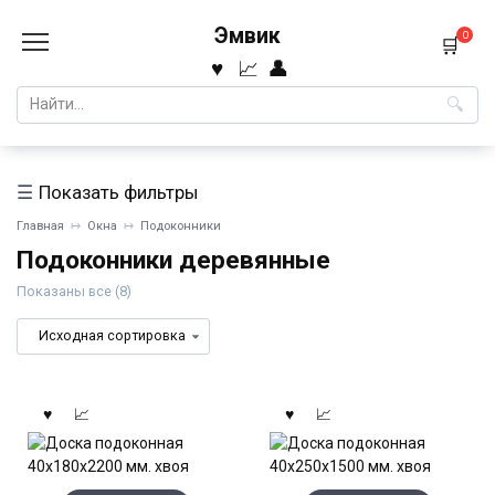
Перейти
Эмвик
к
0
содержанию
Search
for:
Показать фильтры
Главная
Окна
Подоконники
Подоконники деревянные
Показаны все (8)