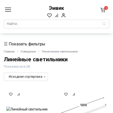
Перейти
Эмвик
к
0
содержанию
Search
for:
Показать фильтры
Главная
Освещение
Технические светильники
Линейные светильники
Показаны все (4)