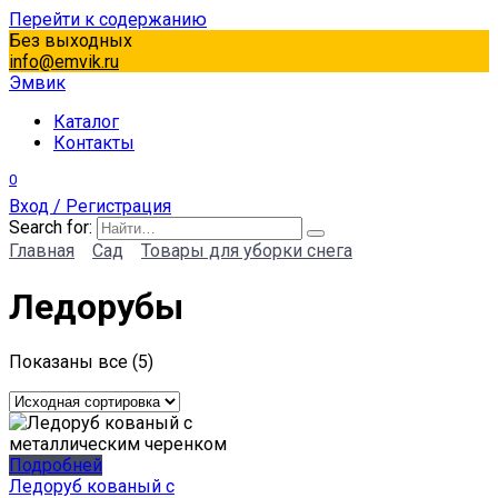
Перейти к содержанию
Без выходных
info@emvik.ru
Эмвик
Каталог
Контакты
0
Вход / Регистрация
Search for:
Главная
Сад
Товары для уборки снега
Ледорубы
Показаны все (5)
Подробней
Ледоруб кованый с