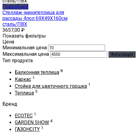
Подробней
Стеллаж-минитеплица для
рассады 4пол 69X49X160см
сталь/ПВХ
3657,00
₽
Показать фильтры
Цена
Минимальная цена
Максимальная цена
Фильтрация
Тип продукта
8
Балконная теплица
1
Каркас
1
Стойка для цветочного горшка
5
Теплица
Бренд
1
ECOTEC
4
GARDEN SHOW
1
ГАЗОНCITY