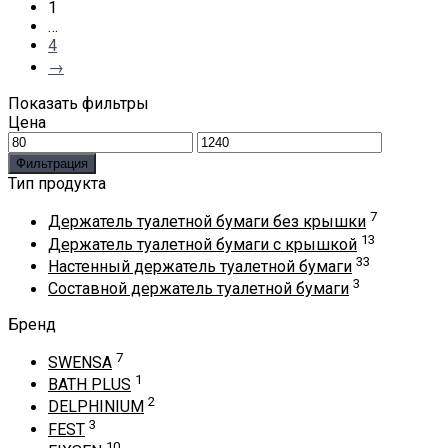
1
…
4
→
Показать фильтры
Цена
Минимальная
Максимальная
цена
цена
Фильтрация
Тип продукта
7
Держатель туалетной бумаги без крышки
13
Держатель туалетной бумаги с крышкой
33
Настенный держатель туалетной бумаги
3
Составной держатель туалетной бумаги
Бренд
7
SWENSA
1
BATH PLUS
2
DELPHINIUM
3
FEST
10