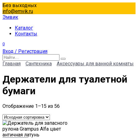
Перейти
Без выходных
к
info@emvik.ru
содержанию
Эмвик
Каталог
Контакты
0
Вход / Регистрация
Search
for:
Главная
Сантехника
Аксессуары для ванной комнаты
Держатели для туалетной
бумаги
Отображение 1–15 из 56