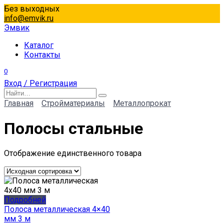
Перейти
Без выходных
к
info@emvik.ru
содержанию
Эмвик
Каталог
Контакты
0
Вход / Регистрация
Search
for:
Главная
Стройматериалы
Металлопрокат
Полосы стальные
Отображение единственного товара
Подробней
Полоса металлическая 4×40
мм 3 м