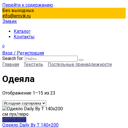
Перейти к содержанию
Без выходных
info@emvik.ru
Эмвик
Каталог
Контакты
0
Вход / Регистрация
Search for:
Главная
Текстиль
Постельные принадлежности
Одеяла
Отображение 1–15 из 23
Подробней
Одеяло Daily By T 140×200