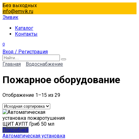
Перейти
Без выходных
к
info@emvik.ru
содержанию
Эмвик
Каталог
Контакты
0
Вход / Регистрация
Search
for:
Главная
Водоснабжение
Пожарное оборудование
Отображение 1–15 из 29
Подробней
Автоматическая установка