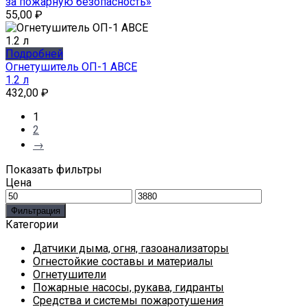
за пожарную безопасность»
55,00
₽
Подробней
Огнетушитель ОП-1 АВСЕ
1.2 л
432,00
₽
1
2
→
Показать фильтры
Цена
Минимальная
Максимальная
цена
цена
Фильтрация
Категории
Датчики дыма, огня, газоанализаторы
Огнестойкие составы и материалы
Огнетушители
Пожарные насосы, рукава, гидранты
Средства и системы пожаротушения