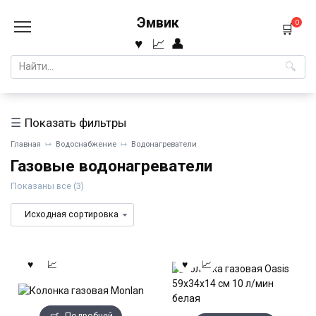
Перейти
Эмвик
к
0
содержанию
Search
for:
Показать фильтры
Главная
Водоснабжение
Водонагреватели
Газовые водонагреватели
Показаны все (3)
Подробней