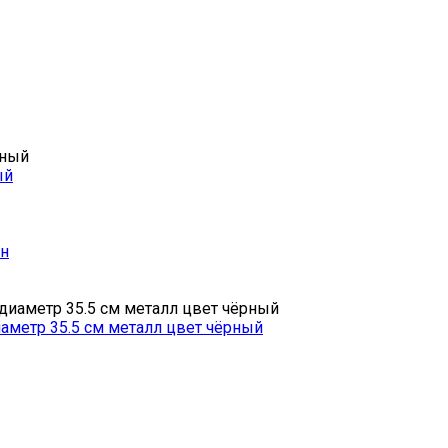
ый
ун
иаметр 35.5 см металл цвет чёрный