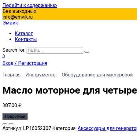
Перейти к содержанию
Без выходных
info@emvik.ru
Эмвик
Каталог
Контакты
Search for:
0
Вход / Регистрация
Главная
Инструменты
Оборудование для мастерской
Масло моторное для четыре
387,00
₽
Подробней
Артикул:
LP16052307
Категория:
Аксессуары для генерат