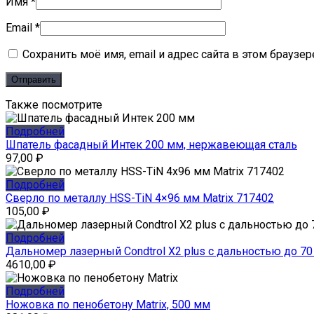
Имя
*
Email
*
Сохранить моё имя, email и адрес сайта в этом брауз
Также посмотрите
Подробней
Шпатель фасадный Интек 200 мм, нержавеющая сталь
97,00
₽
Подробней
Сверло по металлу HSS-TiN 4×96 мм Matrix 717402
105,00
₽
Подробней
Дальномер лазерный Condtrol X2 plus с дальностью до 70
4610,00
₽
Подробней
Ножовка по пенобетону Matrix, 500 мм