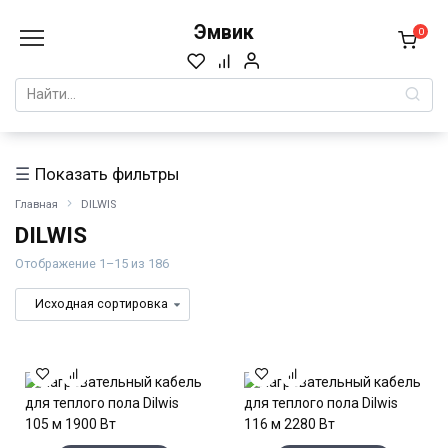
Перейти
Эмвик
к
0
содержанию
Search
for:
Показать фильтры
Главная
DILWIS
DILWIS
Отображение 1–15 из 186