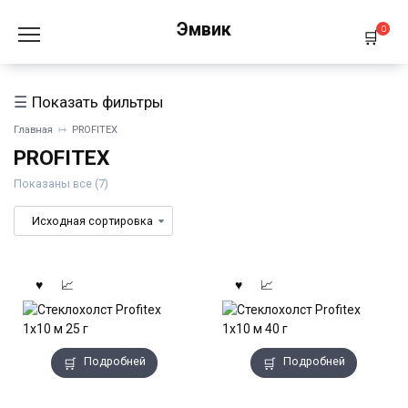
Перейти
Эмвик
к
0
содержанию
Показать фильтры
Главная
PROFITEX
PROFITEX
Показаны все (7)
Подробней
Подробней