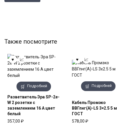
Также посмотрите
Подробней
Подробней
Разветвитель Эра SP-2e-
W 2 розетки с
Кабель Промэко
заземлением 16 А цвет
ВВГпнг(A)-LS 3×2.5 5 м
белый
ГОСТ
357,00
₽
578,00
₽